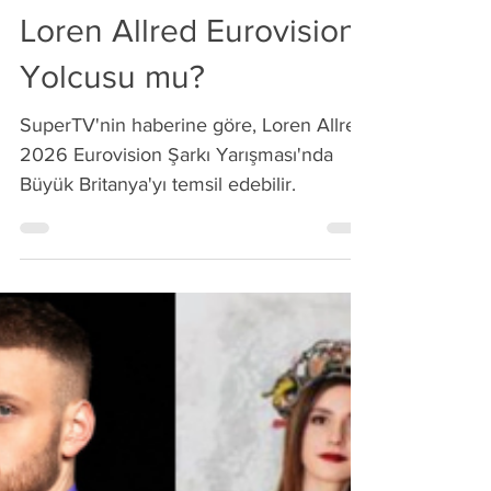
1 dakikada okunur
10 Şub
Loren Allred Eurovision
Yolcusu mu?
SuperTV'nin haberine göre, Loren Allred
2026 Eurovision Şarkı Yarışması'nda
Büyük Britanya'yı temsil edebilir.