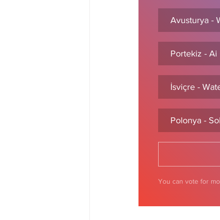
Avusturya - 
Portekiz - A
İsviçre - Wa
Polonya - So
You can vote for mo