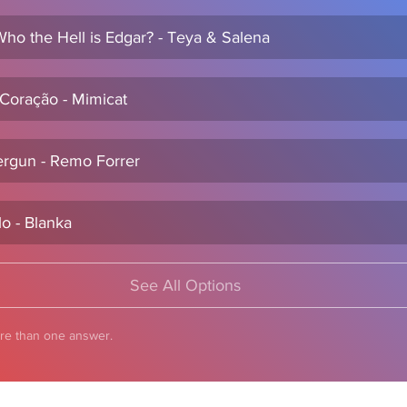
Who the Hell is Edgar? - Teya & Salena
i Coração - Mimicat
tergun - Remo Forrer
lo - Blanka
See All Options
re than one answer.