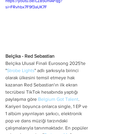
https://youtu.be/LZ850hlAFqg?
si=FRvhbx7F9f3aUK7F
Belçika - Red Sebastian
Belçika Ulusal Finali Eurosong 2025'te 
"
Strobe Lights
" adlı şarkısıyla birinci 
olarak ülkesini temsil etmeye hak 
kazanan Red Sebastian'ın ilk ekran 
tecrübesi TikTok hesabında yaptığı 
paylaşıma göre 
Belgium Got Talent
. 
Kariyeri boyunca onlarca single, 1 EP ve 
1 albüm yayınlayan şarkıcı, elektronik 
pop ve dans müziği tarzındaki 
çalışmalarıyla tanınmaktadır. En popüler 