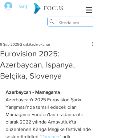
Giriş
FOCUS
9 Şub 2025
2 dakikada okunur
Eurovision 2025:
Azerbaycan, İspanya,
Belçika, Slovenya
Azerbaycan - Mamagama
Azerbaycan'ı 2025 Eurovision Şarkı 
Yarışması'nda temsil edecek olan 
Mamagama Eurofan'ların radarına ilk 
olarak 2022 yılında Arnavutluk'ta 
düzenlenen Kënga Magjike festivalinde 
seslendirdidleri "
Dreamer
" adlı 