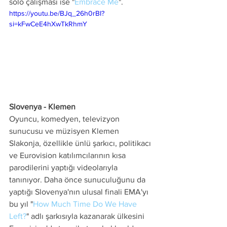
solo çalışması ise "
Embrace Me
".
https://youtu.be/BJq_26h0rBI?
si=kFwCeE4hXwTkRhmY
Slovenya - Klemen
Oyuncu, komedyen, televizyon 
sunucusu ve müzisyen Klemen 
Slakonja, özellikle ünlü şarkıcı, politikacı 
ve Eurovision katılımcılarının kısa 
parodilerini yaptığı videolarıyla 
tanınıyor. Daha önce sunuculuğunu da 
yaptığı Slovenya'nın ulusal finali EMA'yı 
bu yıl "
How Much Time Do We Have 
Left?
" adlı şarkısıyla kazanarak ülkesini 