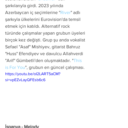
şarkılarıyla girdi. 2023 yılında 
Azerbaycan iç seçimlerine "
River
" adlı 
şarkıyla ülkelerini Eurovision'da temsil 
etmek için katıldı. Alternatif rock 
türünde çalışmalar yapan grubun üyeleri 
birçok kez değişti. Grup şu anda vokalist 
Sefael "Asaf" Mishiyev, gitarist Bahruz 
"Huss" Efendiyev ve davulcu Allahverdi 
"Arif" Gümbetli'den oluşmaktadır. "
This 
is For You
", grubun en güncel çalışması.
https://youtu.be/oI2LART5aCM?
si=vpEZvLayQFEsb6c6
İspanya - Melody