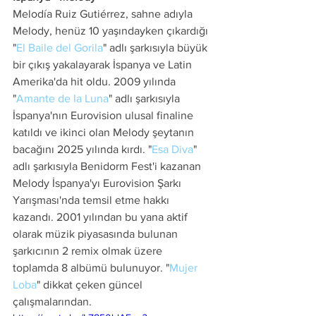
Melodía Ruiz Gutiérrez, sahne adıyla 
Melody, henüz 10 yaşındayken çıkardığı 
"
El Baile del Gorila
" adlı şarkısıyla büyük 
bir çıkış yakalayarak İspanya ve Latin 
Amerika'da hit oldu. 2009 yılında 
"
Amante de la Luna
" adlı şarkısıyla 
İspanya'nın Eurovision ulusal finaline 
katıldı ve ikinci olan Melody şeytanın 
bacağını 2025 yılında kırdı. "
Esa Diva
" 
adlı şarkısıyla Benidorm Fest'i kazanan 
Melody İspanya'yı Eurovision Şarkı 
Yarışması'nda temsil etme hakkı 
kazandı. 2001 yılından bu yana aktif 
olarak müzik piyasasında bulunan 
şarkıcının 2 remix olmak üzere 
toplamda 8 albümü bulunuyor. "
Mujer 
Loba
" dikkat çeken güncel 
çalışmalarından.