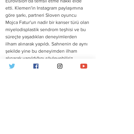
Eurovision'da temsil etme hakkı elde 
etti. Klemen'in Instagram paylaşımına 
göre şarkı, partneri Sloven oyuncu 
Mojca Fatur'un nadir bir kanser türü olan 
miyelodisplastik sendrom teşhisi ve bu 
süreçte yaşadıkları deneyimlerden 
ilham alınarak yapıldı. Sahnenin de aynı 
şekilde yine bu deneyimden ilham 
alınarak yapıldığını söyleyebiliriz. 
Seçildikten sonra YouTube kanalında 
yayınladığı 2000-2024 yılları arasındaki 
Eurovision kazananlarının parodilerini 
içeren "
The Ultimate Eurovision 
Challenge
" fanlar tarafından büyük ilgi 
gördü. Klemen'in en popüler çalışması 
ise 
Putin, Putout
.
https://youtu.be/t-wFKNy0MZQ?
si=Hl0XJqbty7gKdhZ9