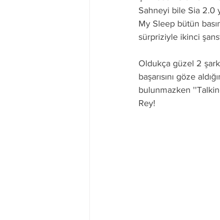
Sahneyi bile Sia 2.0 
My Sleep bütün basın 
sürpriziyle ikinci şan
Oldukça güzel 2 şark
başarısını göze aldığı
bulunmazken ''Talking
Rey!