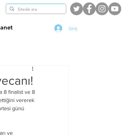
anet
Giriş
yecanı!
 8 finalist ve 8 
ttiğini vererek 
rtesi günü 
arı ve 