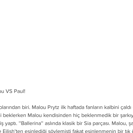
ou VS Paul!
arından biri. Malou Prytz ilk haftada fanların kalbini çaldı d
x'i beklerken Malou kendisinden hiç beklenmedik bir şarkıy
ş yaptı. ''Ballerina'' aslında klasik bir Sia parçası. Malou, ş
 Eilish'ten esinlediği söylemişti fakat esinlenmenin bir tık 