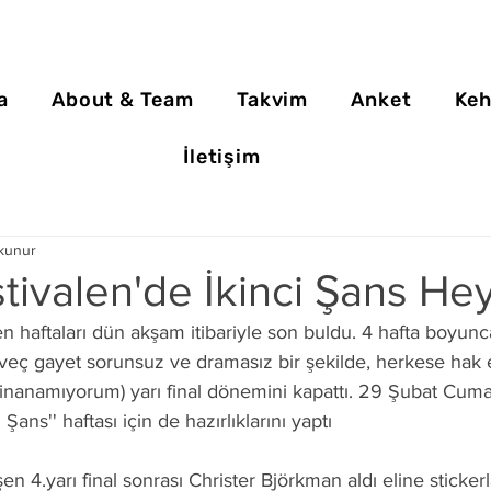
a
About & Team
Takvim
Anket
Keh
İletişim
kunur
tivalen'de İkinci Şans He
n haftaları dün akşam itibariyle son buldu. 4 hafta boyunca
İsveç gayet sorunsuz ve dramasız bir şekilde, herkese hak e
e inanamıyorum) yarı final dönemini kapattı. 29 Şubat Cuma
Şans'' haftası için de hazırlıklarını yaptı
 4.yarı final sonrası Christer Björkman aldı eline stickerl