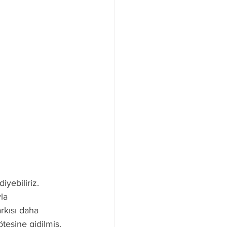
iyebiliriz. 
la 
arkısı daha 
ötesine gidilmiş. 