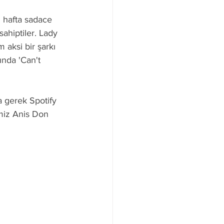
 hafta sadace 
ahiptiler. Lady 
aksi bir şarkı 
nda 'Can't 
 gerek Spotify 
imiz Anis Don 