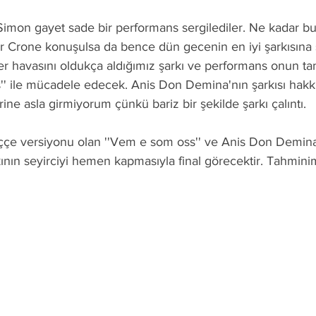
imon gayet sade bir performans sergilediler. Ne kadar bu
 Crone konuşulsa da bence dün gecenin en iyi şarkısına s
 havasını oldukça aldığımız şarkı ve performans onun tam 
'' ile mücadele edecek. Anis Don Demina'nın şarkısı hakkı
ne asla girmiyorum çünkü bariz bir şekilde şarkı çalıntı. 
eççe versiyonu olan ''Vem e som oss'' ve Anis Don Demina
kının seyirciyi hemen kapmasıyla final görecektir. Tahmin