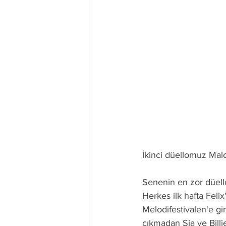
İkinci düellomuz Mal
Senenin en zor düellol
Herkes ilk hafta Feli
Melodifestivalen'e giri
çıkmadan Sia ve Billie