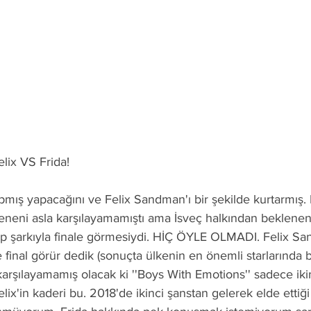
lix VS Frida!
pmış yapacağını ve Felix Sandman'ı bir şekilde kurtarmış.
leneni asla karşılayamamıştı ama İsveç halkından beklenen
 pop şarkıyla finale görmesiydi. HİÇ ÖYLE OLMADI. Felix S
 final görür dedik (sonuçta ülkenin en önemli starlarında b
karşılayamamış olacak ki ''Boys With Emotions'' sadece ikin
ix'in kaderi bu. 2018'de ikinci şanstan gelerek elde ettiği 