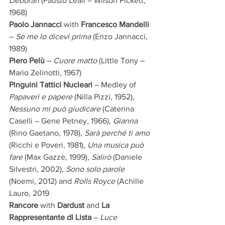
Deborah
 (Fausto Leali – Wilson Pickett, 
1968)
Paolo Jannacci
 with
 Francesco Mandelli
– 
Se me lo dicevi prima
 (Enzo Jannacci, 
1989)
Piero Pelù
 – 
Cuore matto
 (Little Tony – 
Mario Zelinotti, 1967)
Pinguini Tattici Nucleari
 – Medley of 
Papaveri e papere
 (Nilla Pizzi, 1952), 
Nessuno mi può giudicare
 (Caterina 
Caselli – Gene Petney, 1966), 
Gianna
(Rino Gaetano, 1978), 
Sarà perché ti amo
(Ricchi e Poveri, 1981), 
Una musica può 
fare
 (Max Gazzè, 1999), 
Salirò
 (Daniele 
Silvestri, 2002), 
Sono solo parole
(Noemi, 2012) and 
Rolls Royce
 (Achille 
Lauro, 2019
Rancore
 with 
Dardust
 and 
La 
Rappresentante di Lista
 – 
Luce 