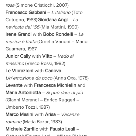
rosa
 (Simone Cristicchi, 2007)
Francesco Gabbani
 – 
L’italiano
 (Toto 
Cutugno, 1983)
Giordana Angi
 – 
La 
nevicata del ’56
 (Mia Martini, 1990)
Irene Grandi
 with 
Bobo Rondelli
 – 
La 
musica è finita
 (Ornella Vanoni – Mario 
Guarnera, 1967
Junior Cally
 with
 Viito
 – 
Vado al 
massimo
 (Vasco Rossi, 1982)
Le Vibrazioni
 with 
Canova
 – 
Un’emozione da poco
 (Anna Oxa, 1978)
Levante
 with
 Francesca Michielin
 and 
Maria Antonietta
 – 
Si può dare di più
(Gianni Morandi – Enrico Ruggeri – 
Umberto Tozzi, 1987)
Marco Masini
 with 
Arisa
 – 
Vacanze 
romane
 (Matia Bazar, 1983)
Michele Zarrillo
 with 
Fausto Leali
 – 