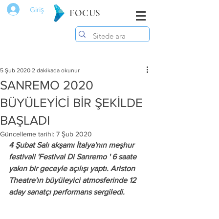
Giriş
FOCUS
5 Şub 2020
2 dakikada okunur
SANREMO 2020
BÜYÜLEYİCİ BİR ŞEKİLDE
BAŞLADI
Güncelleme tarihi:
7 Şub 2020
4 Şubat Salı akşamı İtalya'nın meşhur 
festivali 'Festival Di Sanremo ' 6 saate 
yakın bir geceyle açılışı yaptı. Ariston 
Theatre'ın büyüleyici atmosferinde 12 
aday sanatçı performans sergiledi.