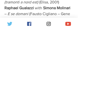
(tramonti a nord est)
 (Elisa, 2001)
Raphael Gualazzi
 with 
Simona Molinari
– 
E se domani
 (Fausto Cigliano – Gene 
Pitney, 1964)
Riki
 with
 Ana Mena
 – 
L’edera
 (Nilla Pizzi 
– Tonina Torrielli, 1958)
Rita Pavone
 with
 Amedeo Minghi
 – 
1950
 (Amedeo Minghi, 1983)
Tosca
 with
 Silvia Pérez Cruz
 – 
Piazza 
Grande
 (Lucio Dalla, 1972) 
Sanremo Dördüncü Gece (7 Şubat)
24 sanatçı şarkılarını tekrar 
seslendirecek
KONUK SANATÇILAR
6 Şubat
  -Mika