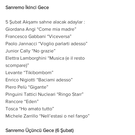
Sanremo İkinci Gece
5 Şubat Akşamı sahne alacak adaylar :
Giordana Angi “Come mia madre”
Francesco Gabbani “Viceversa”
Paolo Jannacci “Voglio parlarti adesso”
Junior Cally “No grazie”
Elettra Lamborghini “Musica (e il resto 
scompare)”
Levante “Tikibombom”
Enrico Nigiotti “Baciami adesso”
Piero Pelù “Gigante”
Pinguini Tattici Nucleari “Ringo Starr”
Rancore “Eden”
Tosca “Ho amato tutto”
Michele Zarrillo “Nell’estasi o nel fango” 
Sanremo Üçüncü Gece (6 Şubat)