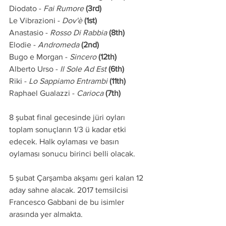
Diodato - 
Fai Rumore
(3rd)
Le Vibrazioni - 
Dov'è
(1st)
Anastasio - 
Rosso Di Rabbia
(8th)
Elodie - 
Andromeda
(2nd)
Bugo e Morgan - 
Sincero
(12th)
Alberto Urso - 
Il Sole Ad Est
(6th)
Riki - 
Lo Sappiamo Entrambi
(11th)
Raphael Gualazzi - 
Carioca
(7th)
8 şubat final gecesinde jüri oyları 
toplam sonuçların 1/3 ü kadar etki 
edecek. Halk oylaması ve basın 
oylaması sonucu birinci belli olacak.
5 şubat Çarşamba akşamı geri kalan 12 
aday sahne alacak. 2017 temsilcisi 
Francesco Gabbani de bu isimler 
arasında yer almakta.