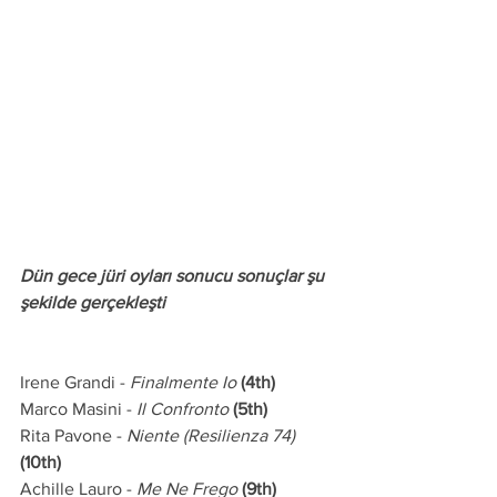
Dün gece jüri oyları sonucu sonuçlar şu 
şekilde gerçekleşti
Irene Grandi - 
Finalmente Io
(4th)
Marco Masini - 
Il Confronto
(5th)
Rita Pavone - 
Niente (Resilienza 74)
(10th)
Achille Lauro - 
Me Ne Frego
(9th)