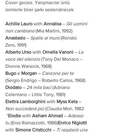
Cover gecesi. Yarışmacılar ünlü 
isimlerle birer şarkı seslendirecek
Achille Lauro
 with 
Annalisa
 – 
Gli uomini 
non cambiano
 (Mia Martini, 1992)
Anastasio
 – 
Spalle al muro
 (Renato 
Zero, 1991)
Alberto Urso
 with 
Ornella Vanoni
 – 
La 
voce del silenzio
 (Tony Del Monaco – 
Dionne Warwick, 1968)
Bugo
 e 
Morgan
 – 
Canzone per te
(Sergio Endrigo – Roberto Carlos, 1968)
Diodato
 – 
24 mila baci
 (Adriano 
Celentano – Little Tony, 1961)
Elettra Lamborghini
 with 
Myss Keta
 – 
Non succederà più
 (Claudia Mori, 1982
 *
Elodie
 with
 Aeham Ahmad
 – 
Adesso 
tu
 (Eros Ramazzotti, 1986)
Enrico Nigiotti
with
 Simone Cristicchi
 – 
Ti regalerò una 