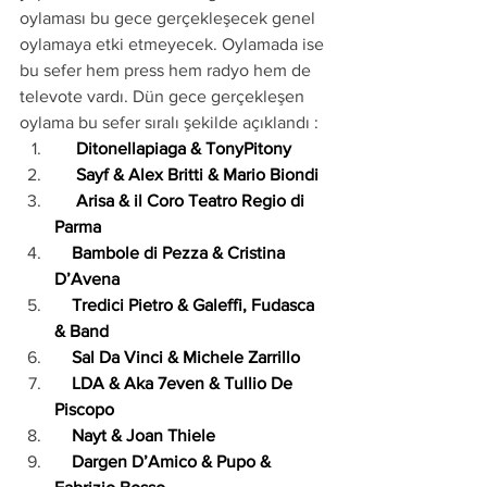
oylaması bu gece gerçekleşecek genel 
oylamaya etki etmeyecek. Oylamada ise 
bu sefer hem press hem radyo hem de 
televote vardı. Dün gece gerçekleşen 
oylama bu sefer sıralı şekilde açıklandı :
     Ditonellapiaga & TonyPitony
     Sayf & Alex Britti & Mario Biondi
     Arisa & il Coro Teatro Regio di 
Parma
    Bambole di Pezza & Cristina 
D’Avena
    Tredici Pietro & Galeffi, Fudasca 
& Band
    Sal Da Vinci & Michele Zarrillo
    LDA & Aka 7even & Tullio De 
Piscopo
    Nayt & Joan Thiele
    Dargen D’Amico & Pupo & 