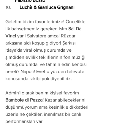
Fabrizio Bosso
    Luchè & Gianluca Grignani
Gelelim bizim favorilerimize! Öncelikle 
ilk bahsetmemiz gereken isim 
Sal Da 
Vinci 
yani Salvatore amca! Rüzgarı 
arkasına aldı koşup gidiyor! Şarkısı 
İtlaya'da viral olmuş durumda ve 
şimdiden evlilik tekliflerinin fon müziği 
olmuş durumda. ve tahmin edin kendisi 
nereli? Napoli! Evet o yüzden televote 
konusunda rakibi yok diyebiliriz.
Admin1 olarak benim kişisel favorim 
Bambole di Pezza!
 Kazanabileceklerini 
düşünmüyorum ama kesinlikle dikkatleri 
üzerleine çektiler. inanılmaz bir canlı 
performansları var.