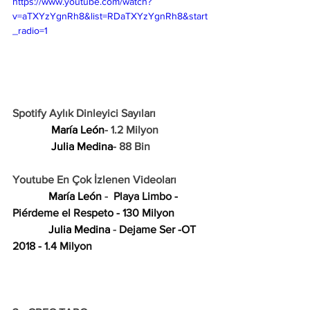
https://www.youtube.com/watch?
v=aTXYzYgnRh8&list=RDaTXYzYgnRh8&start
_radio=1
Spotify Aylık Dinleyici Sayıları
María León
- 1.2 Milyon
Julia Medina
- 88 Bin
Youtube En Çok İzlenen Videoları
María León
 -  
Playa Limbo - 
Piérdeme el Respeto
 - 130 Milyon
Julia Medina
 - 
Dejame Ser -OT 
2018 - 1.4 Milyon