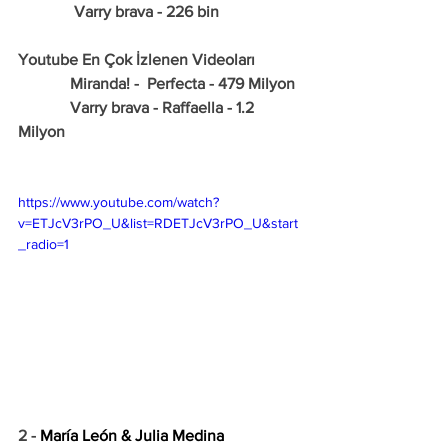
              Varry brava - 226 bin
Youtube En Çok İzlenen Videoları
             Miranda! -  Perfecta - 479 Milyon
             Varry brava - Raffaella - 1.2 
Milyon
https://www.youtube.com/watch?
v=ETJcV3rPO_U&list=RDETJcV3rPO_U&start
_radio=1
2 - 
María León & Julia Medina