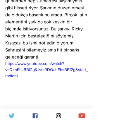
günlerden hep Cumartesi akşamıymış 
gibi hissettiriyor. Şarkının düzenlemesi 
de oldukça başarılı bu arada. Birçok latin 
elementini şarkıda çok keskin bir 
biçimde işitiyorsunuz. Bu şarkıyı Ricky 
Martin için bestelediğini söylemiş. 
Kısacası bu ismi not edin diyorum. 
Sahnesini bilemeyiz ama hit bir şarkı 
geleceği garanti.
https://www.youtube.com/watch?
v=QchEbsBBf2g&list=RDQchEbsBBf2g&start_
radio=1
Spotify Aylık Dinleyici Sayıları
Funambulista
- 720 bin