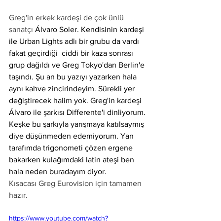
Greg'in erkek kardeşi de çok ünlü 
sanatçı 
Álvaro Soler. Kendisinin kardeşi 
ile Urban Lights adlı bir grubu da vardı 
fakat geçirdiği  ciddi bir kaza sonrası 
grup dağıldı ve Greg Tokyo'dan Berlin'e 
taşındı. Şu an bu yazıyı yazarken hala 
aynı kahve zincirindeyim. Sürekli yer 
değiştirecek halim yok. Greg'in kardeşi 
Álvaro ile şarkısı Differente'i dinliyorum. 
Keşke bu şarkıyla yarışmaya katılsaymış 
diye düşünmeden edemiyorum. Yan 
tarafımda trigonometi çözen ergene 
bakarken kulağımdaki latin ateşi ben 
hala neden buradayım diyor.
Kısacası Greg Eurovision için tamamen 
hazır.
https://www.youtube.com/watch?