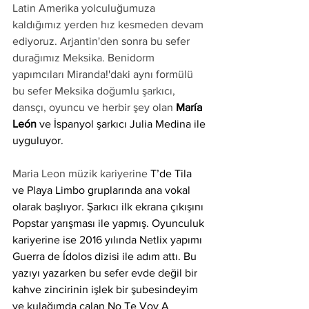
Latin Amerika yolculuğumuza 
kaldığımız yerden hız kesmeden devam 
ediyoruz. Arjantin'den sonra bu sefer 
durağımız Meksika. Benidorm 
yapımcıları Miranda!'daki aynı formülü 
bu sefer Meksika doğumlu şarkıcı, 
dansçı, oyuncu ve herbir şey olan 
María 
León 
ve İspanyol şarkıcı Julia Medina ile 
uyguluyor.
Maria Leon müzik kariyerine 
T’de Tila 
ve Playa Limbo gruplarında ana vokal 
olarak başlıyor. Şarkıcı ilk ekrana çıkışını 
Popstar yarışması ile yapmış. Oyunculuk 
kariyerine ise 2016 yılında Netlix yapımı 
Guerra de Ídolos dizisi ile adım attı. Bu 
yazıyı yazarken bu sefer evde değil bir 
kahve zincirinin işlek bir şubesindeyim 
ve kulağımda çalan No Te Voy A 