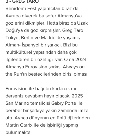
3 - GREG TARO
Benidorm Fest yapımcıları biraz da 
Avrupa diyerek bu sefer Almanya'ya 
gözlerini dikmişler. Hatta biraz da Uzak 
Doğu'ya da göz kırpmışlar. Greg Taro 
Tokyo, Berlin ve Madrid'de yaşamış 
Alman- İspanyol bir şarkıcı. Bizi bu 
multikültürel yapısından daha çok 
ilgilendiren bir özelliği  var. O da 2024 
Almanya Eurovision şarkısı Always on 
the Run'ın bestecilerinden birisi olması.
Eurovision ile bağı bu kadarcık mı 
derseniz cevabım hayır olacak. 2025 
San Marino temsilcisi Gabry Porte ile 
beraber bir şarkıya yakın zamanda imza 
attı. Ayrıca dünyanın en ünlü dj'lerinden 
Martin Garrix ile de işbirliği yapmış 
bulunmakta.