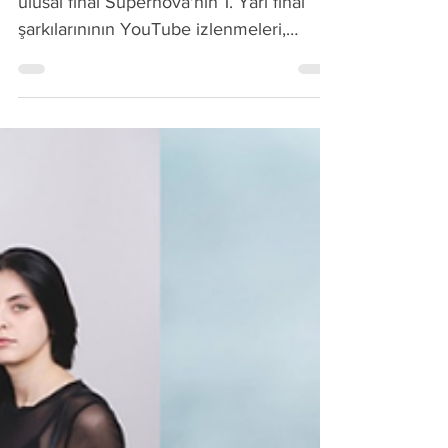
Letonya'nın Eurovision şarkısını seçeceği
ulusal final Supernova'nın 1. Yarı final
şarkılarınının YouTube izlenmeleri,
Spotify dinlenmelerini ve bahislerdeki
sıralamalarını derledik. Katılımcılar
arasında Emilija, Kautkaili, Agnesse, Aivo
Oskis, Tikasha Sakama gibi isimler var.