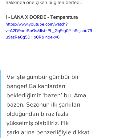
hakkında öne çıkan bilgileri derledi.
1 - 
LANA X ĐORĐE - Temperatura 
https://www.youtube.com/watch?
v=A2D9oer5oGs&list=PL_Gq9Ig0YInScjabu7R
u9azRe6g5DHp0R&index=6
Ve işte gümbür gümbür bir 
banger! Balkanlardan 
beklediğimiz ‘bazen’ bu. Ama 
bazen. Sezonun ilk şarkıları 
olduğundan biraz fazla 
yükselmiş olabiliriz. Fik 
şarkılarına benzerliğiyle dikkat 