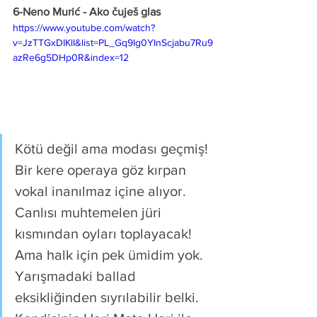
6-
Neno Murić - Ako čuješ glas 
https://www.youtube.com/watch?
v=JzTTGxDIKlI&list=PL_Gq9Ig0YInScjabu7Ru9
azRe6g5DHp0R&index=12
Kötü değil ama modası geçmiş! 
Bir kere operaya göz kırpan 
vokal inanılmaz içine alıyor. 
Canlısı muhtemelen jüri 
kısmından oyları toplayacak! 
Ama halk için pek ümidim yok. 
Yarışmadaki ballad 
eksikliğinden sıyrılabilir belki. 