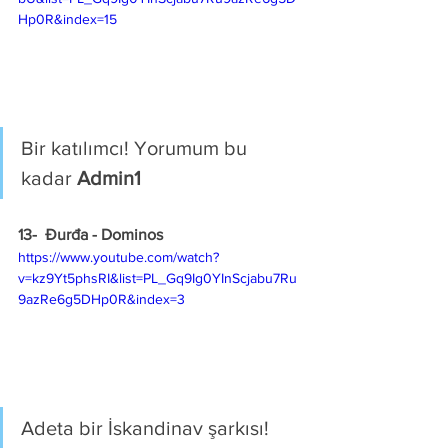
Hp0R&index=15
Bir katılımcı! Yorumum bu 
kadar 
Admin1
13-  
Đurđa - Dominos 
https://www.youtube.com/watch?
v=kz9Yt5phsRI&list=PL_Gq9Ig0YInScjabu7Ru
9azRe6g5DHp0R&index=3
Adeta bir İskandinav şarkısı! 