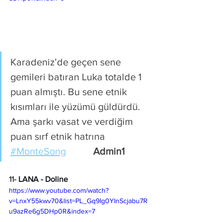
Karadeniz’de geçen sene 
gemileri batıran Luka totalde 1 
puan almıştı. Bu sene etnik 
kısımları ile yüzümü güldürdü. 
Ama şarkı vasat ve verdiğim 
puan sırf etnik hatrına 
#MonteSong
Admin1
11- 
LANA - Doline 
https://www.youtube.com/watch?
v=LnxY55kwv70&list=PL_Gq9Ig0YInScjabu7R
u9azRe6g5DHp0R&index=7