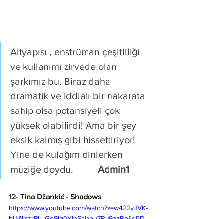
Altyapısı , enstrüman çeşitliliği 
ve kullanımı zirvede olan 
şarkımız bu. Biraz daha 
dramatik ve iddialı bir nakarata 
sahip olsa potansiyeli çok 
yüksek olabilirdi! Ama bir şey 
eksik kalmış gibi hissettiriyor! 
Yine de kulağım dinlerken 
müziğe doydu.          
Admin1
12- 
Tina Džankić - Shadows 
https://www.youtube.com/watch?v=w422vJVK-
bU&list=PL_Gq9Ig0YInScjabu7Ru9azRe6g5D