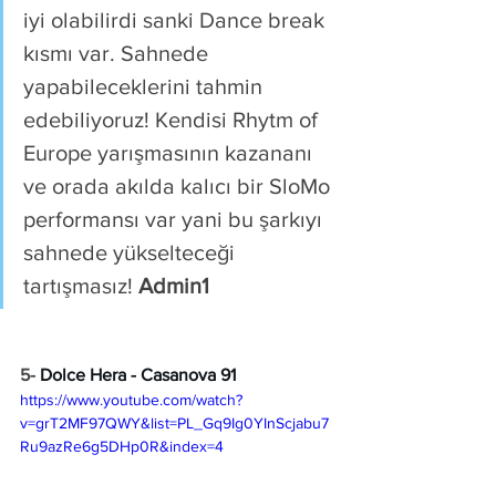
iyi olabilirdi sanki Dance break 
kısmı var. Sahnede 
yapabileceklerini tahmin 
edebiliyoruz! Kendisi Rhytm of 
Europe yarışmasının kazananı 
ve orada akılda kalıcı bir SloMo 
performansı var yani bu şarkıyı 
sahnede yükselteceği 
tartışmasız! 
Admin1
5- 
Dolce Hera - Casanova 91
https://www.youtube.com/watch?
v=grT2MF97QWY&list=PL_Gq9Ig0YInScjabu7
Ru9azRe6g5DHp0R&index=4