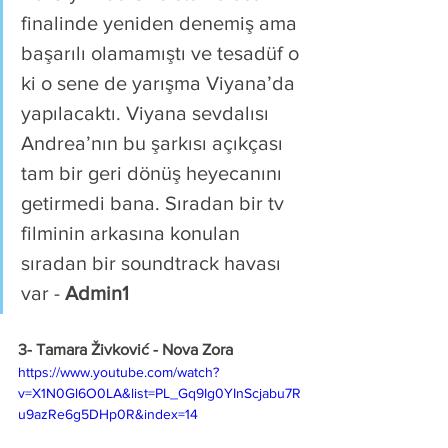
finalinde yeniden denemiş ama 
başarılı olamamıştı ve tesadüf o 
ki o sene de yarışma Viyana’da 
yapılacaktı. Viyana sevdalısı 
Andrea’nın bu şarkısı açıkçası 
tam bir geri dönüş heyecanını 
getirmedi bana. Sıradan bir tv 
filminin arkasına konulan 
sıradan bir soundtrack havası 
var - 
Admin1
3- 
Tamara Živković - Nova Zora 
https://www.youtube.com/watch?
v=X1N0Gl6O0LA&list=PL_Gq9Ig0YInScjabu7R
u9azRe6g5DHp0R&index=14