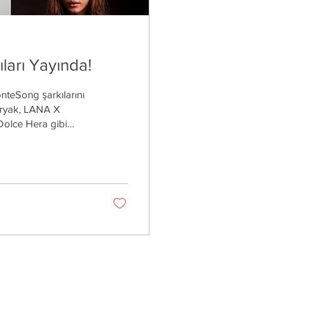
arı Yayında!
onteSong şarkılarını
Baryak, LANA X
Dolce Hera gibi