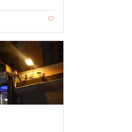
k fazla yeni detay
yor? Sevgili
senin için öneminden