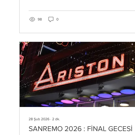
uzanan bu keyifli soru-cevap etkinliğinde öğrenecek ço
bulacaksınız! Keyifli okumalar. 1 - " Før vi går hjem" ne anlatı
Søren, daha önceki röportajında hikaye anlatıcılığının 
bahsetmiştin. Önceki DMGP katılımının aksine, bu kez...
98
0
28 Şub 2026
∙
2
dk.
SANREMO 2026 : FİNAL GECESİ