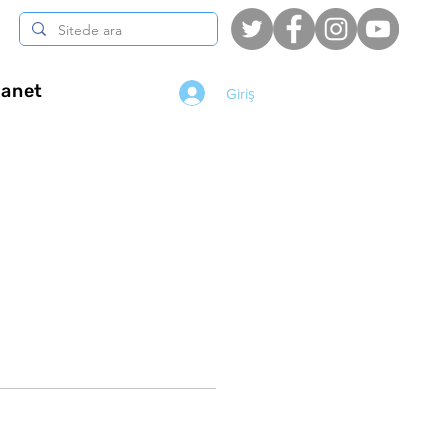
anet
Giriş