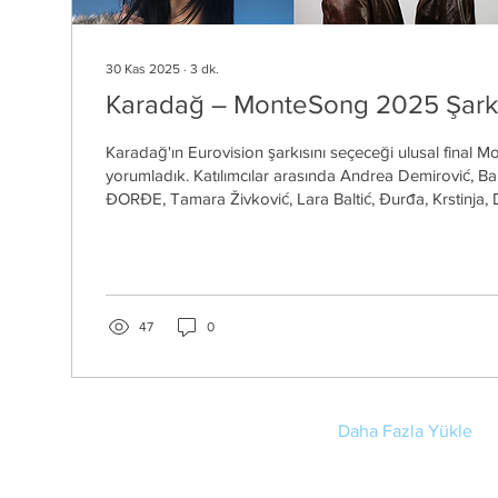
30 Kas 2025
∙
3
dk.
Karadağ – MonteSong 2025 Şarkıl
Karadağ'ın Eurovision şarkısını seçeceği ulusal final M
yorumladık. Katılımcılar arasında Andrea Demirović, 
ĐORĐE, Tamara Živković, Lara Baltić, Đurđa, Krstinja, 
isimler var.
47
0
Daha Fazla Yükle